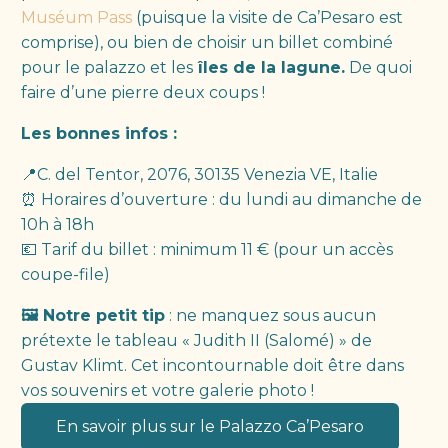
Muséum Pass
(puisque la visite de Ca’Pesaro est
comprise), ou bien de choisir un billet combiné
pour le palazzo et les
îles de la lagune.
De quoi
faire d’une pierre deux coups !
Les bonnes infos :
📍C. del Tentor, 2076, 30135 Venezia VE, Italie
⏰ Horaires d’ouverture : du lundi au dimanche de
10h à 18h
💶 Tarif du billet : minimum 11 € (pour un accès
coupe-file)
🖼️ Notre petit tip
: ne manquez sous aucun
prétexte le tableau « Judith II (Salomé) » de
Gustav Klimt. Cet incontournable doit être dans
vos souvenirs et votre galerie photo !
En savoir plus sur le Palazzo Ca’Pesaro