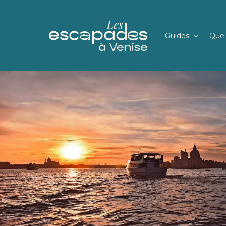
Guides
Que 
Weekend à Venis
Visi
Visiter Venise e