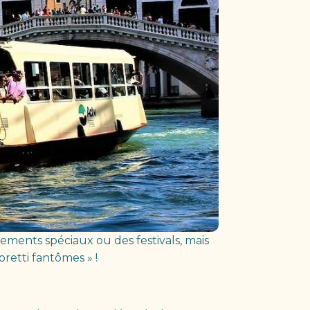
ements spéciaux ou des festivals, mais
oretti fantômes » !