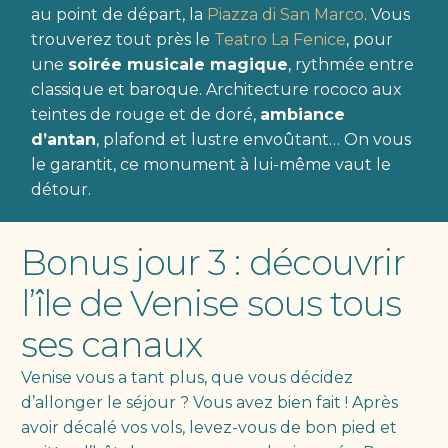
au point de départ, la
Piazza di San Marco
. Vous
trouverez tout près le
Teatro La Fenice
, pour
une
soirée musicale magique
, rythmée entre
classique et baroque. Architecture rococo aux
teintes de rouge et de doré,
ambiance
d’antan
, plafond et lustre envoûtant… On vous
le garantit, ce monument à lui-même vaut le
détour.
Bonus jour 3 : découvrir
l’île de Venise sous tous
ses canaux
Venise vous a tant plus, que vous décidez
d’allonger le séjour ? Vous avez bien fait ! Après
avoir décalé vos vols, levez-vous de bon pied et